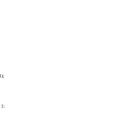
);
};