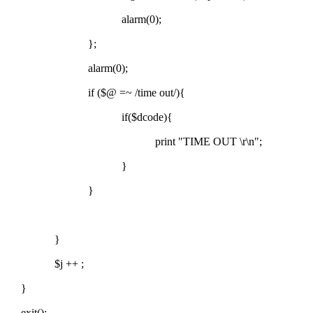
alarm(0);
};
alarm(0);
if ($@ =~ /time out/){
if($dcode){
print "TIME OUT \r\n";
}
}
}
$j ++ ;
}
exit();