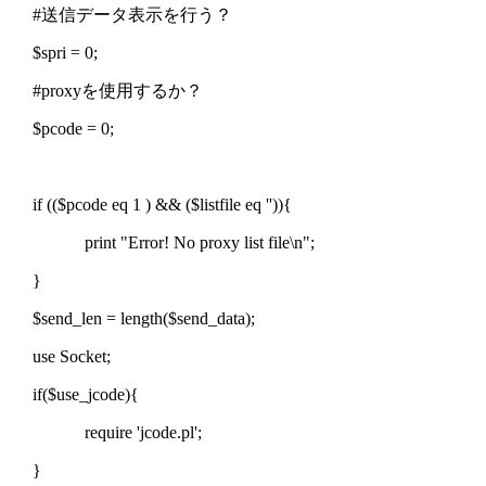
#送信データ表示を行う？
$spri = 0;
#proxyを使用するか？
$pcode = 0;
if (($pcode eq 1 ) && ($listfile eq '')){
print "Error! No proxy list file\n";
}
$send_len = length($send_data);
use Socket;
if($use_jcode){
require 'jcode.pl';
}