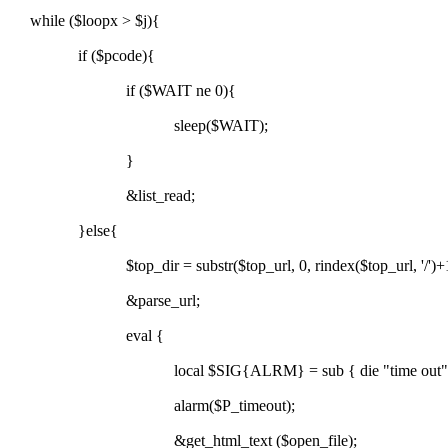
while ($loopx > $j){
if ($pcode){
if ($WAIT ne 0){
sleep($WAIT);
}
&list_read;
}else{
$top_dir = substr($top_url, 0, rindex($top_url, '/')+1
&parse_url;
eval {
local $SIG{ALRM} = sub { die "time out" 
alarm($P_timeout);
&get_html_text ($open_file);