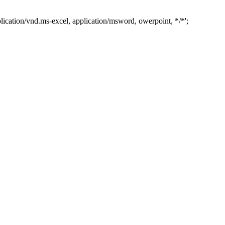
lication/vnd.ms-excel, application/msword, owerpoint, */*';