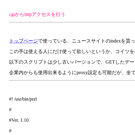
cgiからhttpアクセスを行う
トップページ
で使っている、ニュースサイトのindexを
この手は使える人にだけ使って欲しいというか、コイツを
以下のスクリプトは少し古いバージョンで、GETしたデ
企業内からも使用出来るようにproxy設定も可能だが、
#! /usr/bin/perl
#
#Ver. 1.10
#