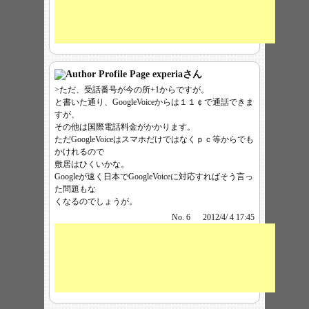
experia
さん
>ただ、受話番号が今の所+1からですが。
と書いた通り、GoogleVoiceからは１１￠で通話できま
すが、
その他は国際電話料金がかかります。
ただGoogleVoiceはスマホだけではなくｐｃ等からでも
かけれるので
敷居はひくいかな。
Googleが速く日本でGoogleVoiceに対応すればそう言っ
た問題もな
くなるのでしょうが。
No. 6
2012/4/ 4 17:45