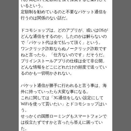
いるという。
定額制を勧めているのと不要なパケット通信を
行うのは関係のない話だ。
ドコモショップは、どのアプリが、或いはOSが
どんな通信をするのか、したのかは解らないの
で「パケット代は全て払って頂く」という。
ワンクリック詐欺ならぬノークリック詐欺です
ねと言ったら、「仕方ないのです」だそうだ。
プリインストールアプリの仕様は全て非公開、
どんな情報をどこにどれだけの頻度で送ってい
るのかも一切明かされない。
パケット通信が勝手に行われると言う事は、海
外に持っていったら大変な事になる。
これに関しては「3G通信をしない設定にして
WiFiを使って貰いたい」とドコモショップはい
う。
せっかくの国際ローミングもスマートフォンで
は役立たずですかと言ったら答えに困ってい
た。