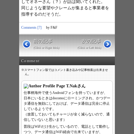
してオネーさん（？）が話は聞いてくれた。
同じような要望やクレームが集まると事業者を
指導するのだそうだ。
Comments [7]
by F&F
前の記事
次の記事
(Click or Right frick)
(Click or Left frick)
Comment
※スマートフォン版ではコメント書き込みや記事検索は出来ませ
ん。
T.Nak
さん
仕事柄海外で使うAndroidフォンを持っていますが、
日本にいるときはdocomoにローミングされ、かつデー
タ通信を無効にしておけば、データ通信は完全に停止
しているようです。
（放置しておいてもチャージが全く減らないので、通
信していないと思います）
普段はWiFiだけ生かしているので、電話として動作し
つつ、データ通信はWiFi経由で出来ていますが、