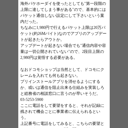
海外パケホーダイを使ったとしても"第一段階の
上限に達してしまう事がある"ので、基本的には
パケット通信しない設定にして下さいという案
内だった。
ちなみに1,980円で行えるパケット上限は20万パ
ケット(約26Mバイト)なのでアプリのアップデー
トが起きたらアウトか。
アップデートが起きない場合でも"通信内容や容
量は一切公開されていない"ので、2段目上限の
2,980円は覚悟する必要がある。
なおドコモショップは当然として、ドコモにク
レームを入れても何も起きない。
プリインストールアプリを消せるようにする
か、或いは通信を阻止出来る仕組みを実装しろ
と総務省の相談窓口に言うのが早いそうだ。
03-5253-5900
ここに電話をして要望をすると、それが記録に
残されて機会ごとに事業者に伝えられるとい
う。
上記番号に電話をしてみると、こちらの要望と