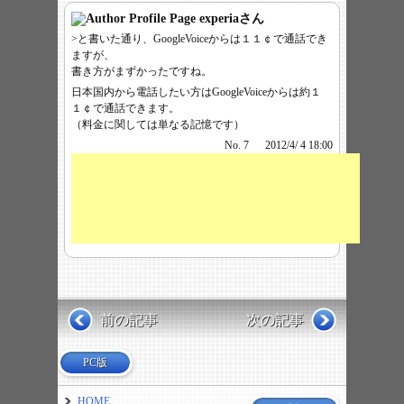
experia
さん
>と書いた通り、GoogleVoiceからは１１￠で通話でき
ますが、
書き方がまずかったですね。
日本国内から電話したい方はGoogleVoiceからは約１
１￠で通話できます。
（料金に関しては単なる記憶です）
No. 7
2012/4/ 4 18:00
前の記事
次の記事
PC版
HOME