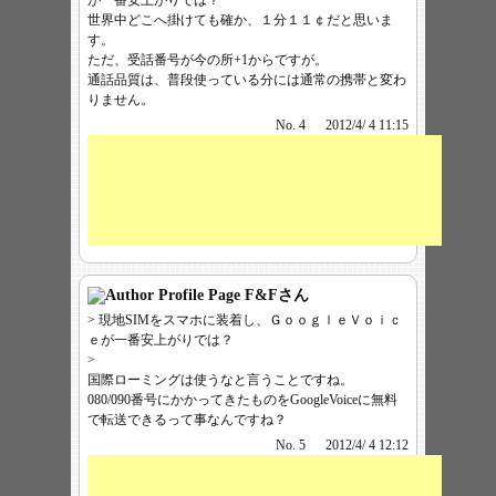
が一番安上がりでは？
世界中どこへ掛けても確か、１分１１￠だと思いま
す。
ただ、受話番号が今の所+1からですが。
通話品質は、普段使っている分には通常の携帯と変わ
りません。
No. 4
2012/4/ 4 11:15
F&F
さん
> 現地SIMをスマホに装着し、ＧｏｏｇｌｅＶｏｉｃ
ｅが一番安上がりでは？
>
国際ローミングは使うなと言うことですね。
080/090番号にかかってきたものをGoogleVoiceに無料
で転送できるって事なんですね？
No. 5
2012/4/ 4 12:12