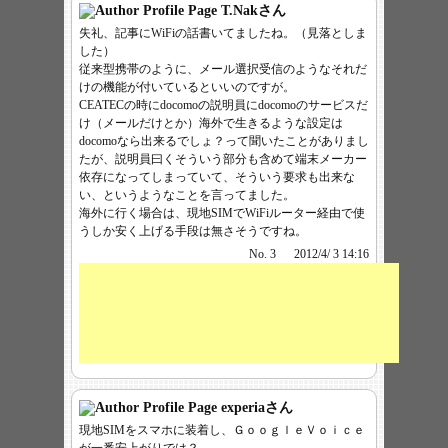
T.Nak
さん
失礼、記事にWiFiの話書いてましたね。（見落としま
した）
従来型携帯のように、メール選択受信のようなそれだ
けの機能が付いているといいのですが。
CEATECの時にdocomoの説明員にdocomoのサービスだ
け（メールだけとか）海外で生きるような設定は
docomoなら出来るでしょ？って聞いたことがありまし
たが、説明員曰くそういう部分も含めて端末メーカー
依存になってしまっていて、そういう要求も出来な
い、というようなことを言ってました。
海外に行く場合は、現地SIMでWiFiルーター経由で使
うしか安く上げる手段は無さそうですね。
No. 3
2012/4/ 3 14:16
experia
さん
現地SIMをスマホに装着し、ＧｏｏｇｌｅＶｏｉｃｅ