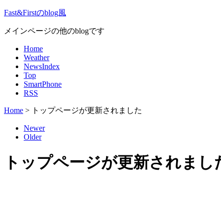
Fast&Firstのblog風
メインページの他のblogです
Home
Weather
NewsIndex
Top
SmartPhone
RSS
Home
>
トップページが更新されました
Newer
Older
トップページが更新されまし