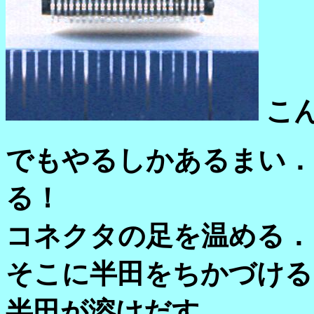
こ
でもやるしかあるまい．
る！
コネクタの足を温める．
そこに半田をちかづける
半田が溶けだす．