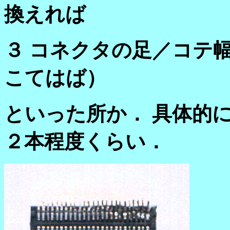
換えれば
３ コネクタの足／コテ
こてはば）
といった所か． 具体的
２本程度くらい．