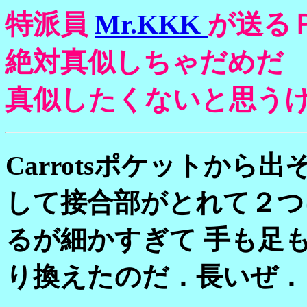
特派員
Mr.KKK
が送る
絶対真似しちゃだめだ
真似したくないと思う
Carrotsポケットから
して接合部がとれて２つ
るが細かすぎて 手も足もでな
り換えたのだ．長いぜ．