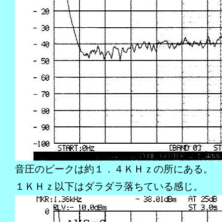
音圧のピークは約１．４ＫＨｚの所にある。
１ＫＨｚ以下はダラダラ落ちている感じ。