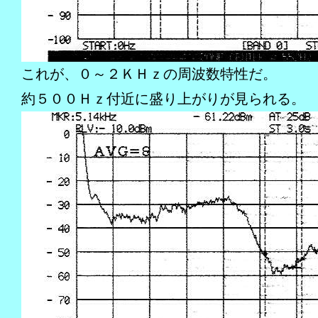
これが、０～２ＫＨｚの周波数特性だ。
約５００Ｈｚ付近に盛り上がりが見られる。