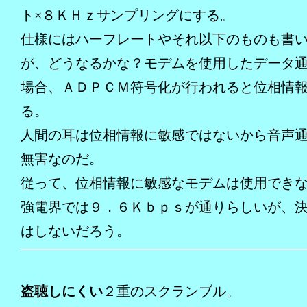
ト×８ＫＨｚサンプリングにする。
仕様にはハーフレートやそれ以下のものも書
が、どうなるかな？モデムを使用したデータ
場合、ＡＤＰＣＭ符号化が行われると位相情
る。
人間の耳は位相情報に敏感ではないから音声
無害なのだ。
従って、位相情報に敏感なモデムは使用でき
強電界では９．６Ｋｂｐｓが通りらしいが、
はしないだろう。
盗聴しにくい
２重のスクランブル。