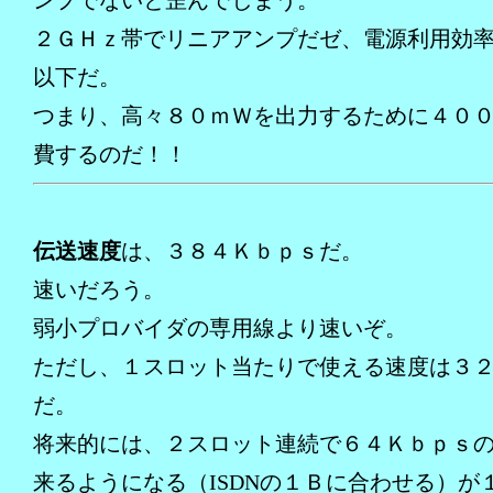
ンプでないと歪んでしまう。
２ＧＨｚ帯でリニアアンプだゼ、電源利用効
以下だ。
つまり、高々８０ｍＷを出力するために４０
費するのだ！！
伝送速度
は、３８４Ｋｂｐｓだ。
速いだろう。
弱小プロバイダの専用線より速いぞ。
ただし、１スロット当たりで使える速度は３
だ。
将来的には、２スロット連続で６４Ｋｂｐｓ
来るようになる（ISDNの１Ｂに合わせる）が