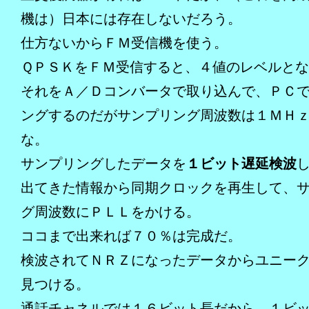
機は）日本には存在しないだろう。
仕方ないからＦＭ受信機を使う。
ＱＰＳＫをＦＭ受信すると、４値のレベルと
それをＡ／Ｄコンバータで取り込んで、ＰＣ
ングするのだがサンプリング周波数は１ＭＨ
な。
サンプリングしたデータを
１ビット遅延検波
出てきた情報から同期クロックを再生して、
グ周波数にＰＬＬをかける。
ココまで出来れば７０％は完成だ。
検波されてＮＲＺになったデータからユニー
見つける。
通話チャネルでは１６ビット長だから、１ビ