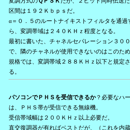
変調方式の
ＱＰＳＫ
だが、２ビット同時伝送だ
区間は１９２Ｋｂｐｓだ。
α＝０．５のルートナイキストフィルタを通過
ら、変調帯域は２４０ＫＨｚ程度となる。
最初に書いた、チャネルセパレーション３０
で、隣のチャネルが使用できないのはこのた
規格では、変調帯域２８８ＫＨｚ以下と規定
る。
パソコンでＰＨＳを受信できるか
？必要なハ
は、ＰＨＳ帯が受信できる無線機。
受信帯域幅は２００ＫＨｚ以上必要だ。
直交復調器が有ればベストだが、（これを内