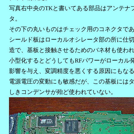
写真右中央のTKと書いてある部品はアンテナ
タ。
その下の丸いものはチェック用のコネクタで
シールド板はローカルオシレータ部の所に仕
造で、基板と接触させるためのバネ材も使わ
小型化するとどうしてもRFパワーがローカル
影響を与え、変調精度を悪くする原因にもな
電源電圧の変動にも敏感だが、この基板には
しきコンデンサが殆ど使われていない。