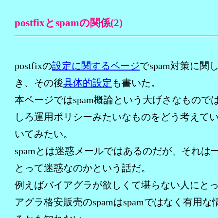
postfixとspamの関係(2)
postfixの
設定に関するページ
でspam対策に関
き、その後
具体的設定
も書いた。
本ページではspam概論という大げさなもので
しろ運用ポリシーみたいなものをどう考えて
いてみたい。
spamとは迷惑メールではあるのだが、それは
とって迷惑なのかという話だ。
例えばバイアグラが欲しくて堪らない人にと
アグラ格安販売のspamはspamではなく有用な