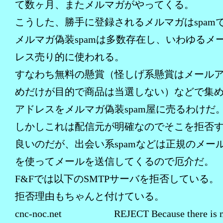
て数ヶ月、またメルマガがやってくる。
こうした、勝手に登録されるメルマガはspam
メルマガ偽装spamは多数存在し、いわゆるメ
レス売り的に使われる。
すなわち無料の懸賞（怪しげ系懸賞はメール
めだけが目的で商品は当選しない）などで集
アドレスをメルマガ偽装spam屋に売るわけだ
しかしこれは配信元が明確なのでそこを拒否
良いのだが、出会い系spamなどは正規のメー
を使ってメールを送信してくるので厄介だ。
F&Fでは以下のSMTPサーバを拒否している。
拒否理由もちゃんと付けている。
cnc-noc.net REJECT Because there is 