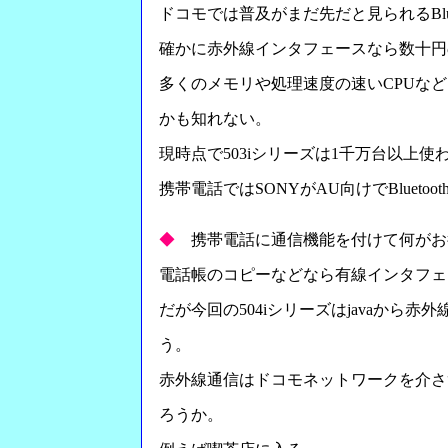
ドコモでは普及がまだ先だと見られるBl
確かに赤外線インタフェースなら数十円のコ
多くのメモリや処理速度の速いCPUなど
かも知れない。
現時点で503iシリーズは1千万台以上使
携帯電話ではSONYがAU向けでBlue
◆
携帯電話に通信機能を付けて何がお
電話帳のコピーなどなら有線インタフェ
だが今回の504iシリーズはjavaから
う。
赤外線通信はドコモネットワークを介さ
ろうか。