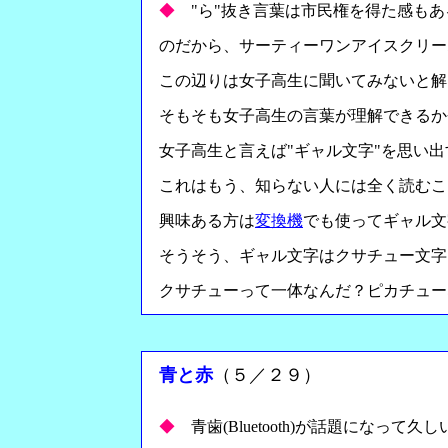
◆
"ら"抜き言葉は市民権を得た感も
のだから、サーティーワンアイスクリー
この辺りは女子高生に聞いてみないと解
そもそも女子高生の言葉が理解できるか
女子高生と言えば"ギャル文字"を思い出
これはもう、知らない人には全く読むこ
興味ある方は
変換機
でも使ってギャル文
そうそう、ギャル文字はクサチュー文字
クサチューって一体なんだ？ピカチュー
青と赤
（５／２９）
◆
青歯(Bluetooth)が話題になって