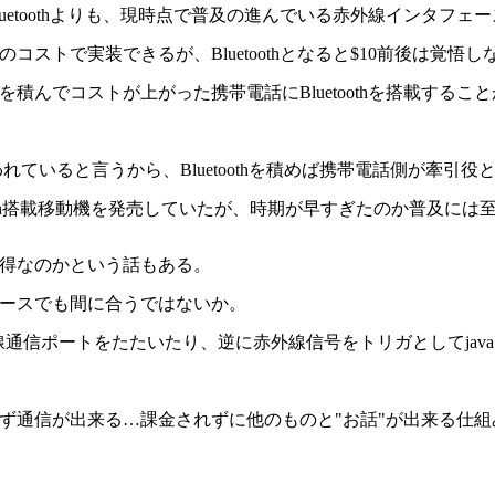
uetoothよりも、現時点で普及の進んでいる赤外線インタフェ
ストで実装できるが、Bluetoothとなると$10前後は覚悟
を積んでコストが上がった携帯電話にBluetoothを搭載する
われていると言うから、Bluetoothを積めば携帯電話側が牽
tooth搭載移動機を発売していたが、時期が早すぎたのか普及には
得なのかという話もある。
ースでも間に合うではないか。
赤外線通信ポートをたたいたり、逆に赤外線信号をトリガとしてja
ず通信が出来る…課金されずに他のものと"お話"が出来る仕