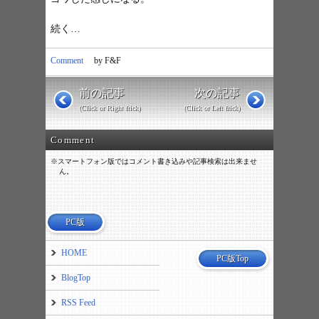
続く…
Comment
by F&F
前の記事
次の記事
(Click or Right frick)
(Click or Left frick)
Comment
※スマートフォン版ではコメント書き込みや記事検索は出来ませ
ん。
PC版
HOME
PC版Top
BlogTop
RSS Feed