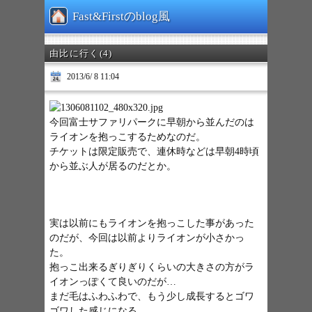
Fast&Firstのblog風
由比に行く(4)
2013/6/ 8 11:04
今回富士サファリパークに早朝から並んだのは
ライオンを抱っこするためなのだ。
チケットは限定販売で、連休時などは早朝4時頃
から並ぶ人が居るのだとか。
実は以前にもライオンを抱っこした事があった
のだが、今回は以前よりライオンが小さかっ
た。
抱っこ出来るぎりぎりくらいの大きさの方がラ
イオンっぽくて良いのだが…
まだ毛はふわふわで、もう少し成長するとゴワ
ゴワした感じになる。