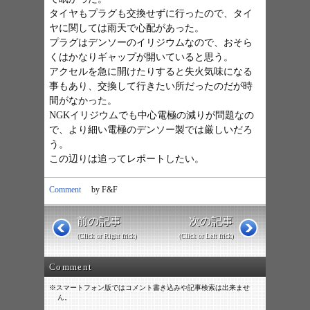
タイヤもプラグも交換せずに行ったので、タイ
ヤに関しては雨天で心配があった。
プラグはデンソーのイリジウムなので、おそら
くはかなりギャップが開いていると思う。
アクセルを急に開けたりすると失火気味になる
事もあり、交換して行きたい所だったのだが時
間がなかった。
NGKイリジウムでも中心電極の減りが問題なの
で、より細い電極のデンソー製では厳しいだろ
う。
この辺りは追ってレポートしたい。
Comment
by F&F
前の記事
次の記事
(Click or Right frick)
(Click or Left frick)
Comment
※スマートフォン版ではコメント書き込みや記事検索は出来ませ
ん。