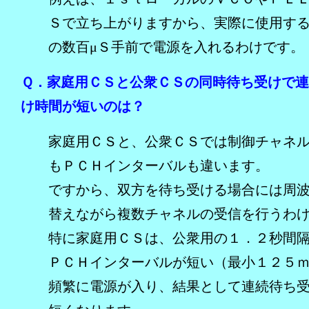
Ｓで立ち上がりますから、実際に使用す
の数百μＳ手前で電源を入れるわけです。
Ｑ．家庭用ＣＳと公衆ＣＳの同時待ち受けで
け時間が短いのは？
家庭用ＣＳと、公衆ＣＳでは制御チャネ
もＰＣＨインターバルも違います。
ですから、双方を待ち受ける場合には周
替えながら複数チャネルの受信を行うわ
特に家庭用ＣＳは、公衆用の１．２秒間
ＰＣＨインターバルが短い（最小１２５
頻繁に電源が入り、結果として連続待ち