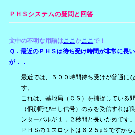
ＰＨＳシステムの疑問と回答
文中の不明な用語は
ここ
か
ここ
で！
Ｑ．最近のＰＨＳは待ち受け時間が非常に長
が．．
最近では、５００時間待ち受けが普通に
す。
これは、基地局（ＣＳ）を捕捉している
（個別呼び出し信号）のみを受信すれば
ンターバルが１．２秒間と長いためです
ＰＨＳの１スロットは６２５μＳですから