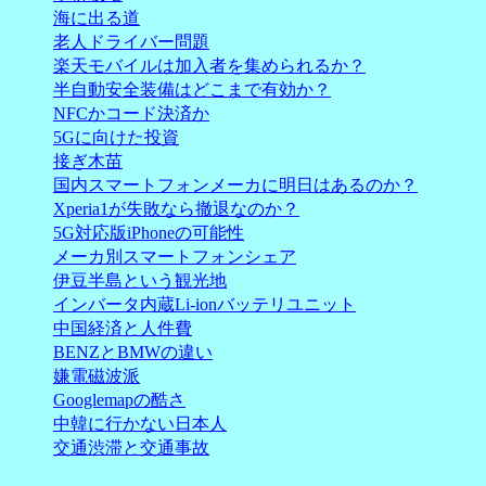
海に出る道
老人ドライバー問題
楽天モバイルは加入者を集められるか？
半自動安全装備はどこまで有効か？
NFCかコード決済か
5Gに向けた投資
接ぎ木苗
国内スマートフォンメーカに明日はあるのか？
Xperia1が失敗なら撤退なのか？
5G対応版iPhoneの可能性
メーカ別スマートフォンシェア
伊豆半島という観光地
インバータ内蔵Li-ionバッテリユニット
中国経済と人件費
BENZとBMWの違い
嫌電磁波派
Googlemapの酷さ
中韓に行かない日本人
交通渋滞と交通事故