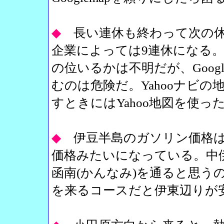
◆
長い連休も終わって次の
企業によっては9連休になる
の位いるかは不明だが、Goog
むのは危険だ。Yahooナビ
すときにはYahoo地図を使っ
◆
伊豆半島のガソリン価格
価格みたいになっている。中
函南(かんなみ)を通ると思う
を来るコースだと伊東辺りが