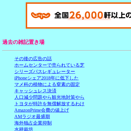
過去の雑記置き場
その後の広告の話
ホームセンターで売られている芝
シリーズパスレギュレーター
iPhoneシェア2018年に低下した
マメ科の植物による窒素の固定
キャッシュレス決済
人口減少問題やら観光地対策やら
トヨタが特許を無償解放するわけ
AmazonPrime会費の値上げ
AMラジオ最盛期
海外独占企業抑制
水耕栽培