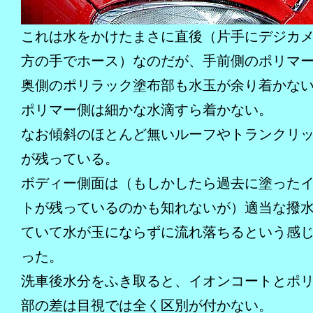
これは水をかけたまさに直後（片手にデジカ
方の手でホース）なのだが、手前側のポリマ
奥側のポリラック塗布部も水玉が余り着かな
ポリマー側は細かな水滴すら着かない。
なお傾斜のほとんど無いルーフやトランクリ
が残っている。
ボディー側面は（もしかしたら過去に塗った
トが残っているのかも知れないが）適当な撥
ていて水が玉にならずに流れ落ちるという感
った。
洗車後水分をふき取ると、イオンコートとポ
部の差は目視では全く区別が付かない。