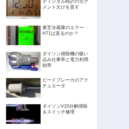
ディジタル時計のセグ
メント欠けを直す
東芝冷蔵庫のエラー
H71は直るのか？
ダイソン掃除機の吸い
込み仕事率と電力利用
効率
ビードブレーカのアク
チュエータ
ダイソンV10分解掃除
＆スイッチ修理