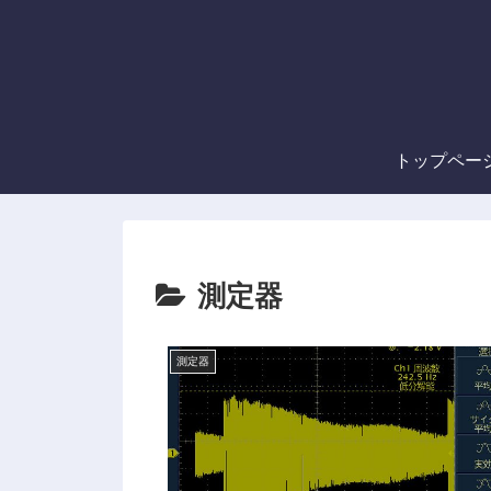
トップペー
測定器
測定器