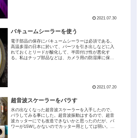
2021.07.30
バキュームシーラーを使う
電子部品の保存にバキュームシーラーは必須である。
高温多湿の日本に於いて、パーツを引き出しなどに入
れておくとリードが酸化して、半田付け性が悪化す
る。私はチップ部品などは、カメラ用の防湿庫に保存
している。え？じゃあバキュームシーラー、要らない
じ...
2021.07.20
超音波スケーラーをバラす
水の出なくなった超音波スケーラーを入手したので、
バラしてみる事にした。超音波振動はするので、超音
波カッターにでも改造できないかと思ったのだが、パ
ワーが15Wしかないのでカッター用としては弱い。プ
ラスチック板などを切るには50W程度の出力は欲...