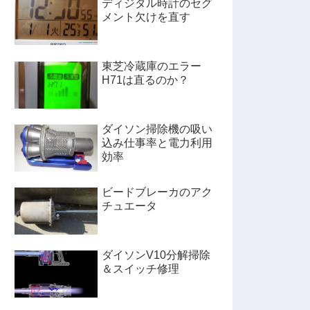
ディジタル時計のセグ
メント欠けを直す
東芝冷蔵庫のエラー
H71は直るのか？
ダイソン掃除機の吸い
込み仕事率と電力利用
効率
ビードブレーカのアク
チュエータ
ダイソンV10分解掃除
＆スイッチ修理