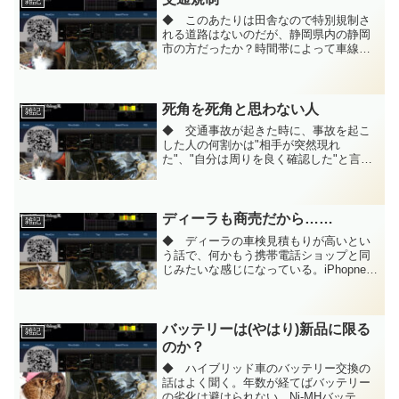
雑記
◆ このあたりは田舎なので特別規制さ
れる道路はないのだが、静岡県内の静岡
市の方だったか？時間帯によって車線数
を変更する箇所が昨年まで残っていたの
だとか。昔は都内でもあったり、橋など
は混雑の原因になるので中央線を時間帯
によって変更する場所があ...
死角を死角と思わない人
雑記
◆ 交通事故が起きた時に、事故を起こ
した人の何割かは"相手が突然現れ
た"、"自分は周りを良く確認した"と言う
そうだ。ようするに死角があると言う事
が分かっていなくて、ミラーで確認した
から、目視したから大丈夫だと思ってし
まう。見えていないところ...
ディーラも商売だから……
雑記
◆ ディーラの車検見積もりが高いとい
う話で、何かもう携帯電話ショップと同
じみたいな感じになっている。iPhopne利
用者にmicroSDを売ったり、しかもそれ
がものすごい高額なものだったり、勝手
にローンに組み込まれたりする。ディー
ラの車検が...
バッテリーは(やはり)新品に限る
雑記
のか？
◆ ハイブリッド車のバッテリー交換の
話はよく聞く。年数が経てばバッテリー
の劣化は避けられない。Ni-MHバッテリ