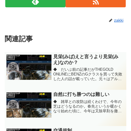
zakki
関連記事
見栄(みば)えと言うより見栄(み
雑記
え)なのか？
◆ だいぶ前の記事だがTHEGOLD
ONLINEにBENZのGクラスを買って失敗
した人の話が載っていた。元々はアルフ
ァードが欲しかったらしいのだが、残ク
レはリスクが大きいと考えた。この部分
は特に間違ってはいないのだが、よりリ
自然に打ち勝つのは難しい
雑記
スクの高い方に...
◆ 雑草との攻防は続くわけで、今年の
芝はどうなるのか。春先というか暖かく
なり始めた頃に、今年は又除草剤を撒い
た。昨年は未だ多少タピアンが残ってい
たのだが、タピアンも雑草には勝てずに
数が減った。◆ タピアンは丈夫な植物
なので、未だ無事な芽を摘...
交通規制