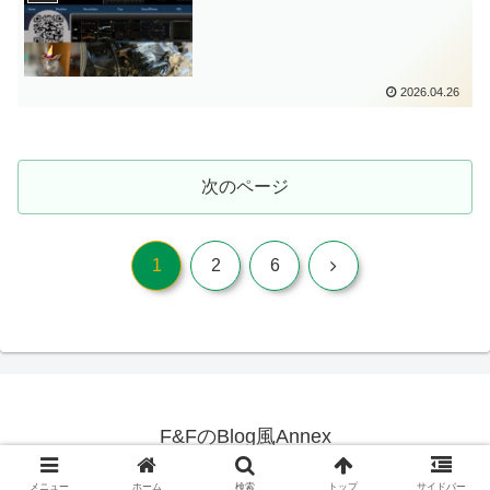
2026.04.26
次のページ
次
1
2
6
へ
F&FのBlog風Annex
© 2026 F&FのBlog風Annex.
メニュー
ホーム
検索
トップ
サイドバー