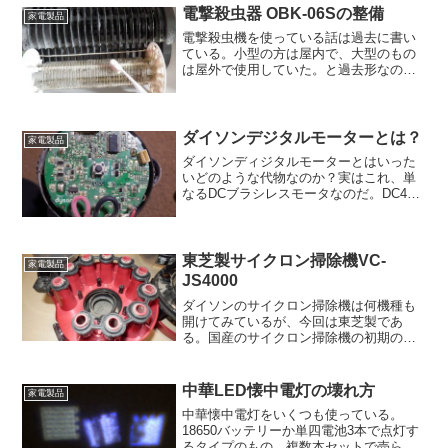
いだろうか。上の図はP...
電撃殺虫器 OBK-06Sの整備
家電製品
電撃殺虫機を使っている話は過去に書い
ている。小型の方は屋内で、大型のもの
は屋外で使用していた。と過去形なの
は、屋外での使用は諦めたからだ。ここ
は山の中なのでいくらでも虫が居て、電
撃殺虫機などでは間に合わない。取り付
けるならもっと大型のものが...
ダイソンデジタルモーターとは？
家電製品
ダイソンディジタルモーターとはいった
いどのような代物なのか？実はこれ、単
なるDCブラシレスモータなのだ。DC45
までは(写真の)単相2極モーター、DC58か
らは2相4極モーターとなっている。通常
ブラシレスモーターは効率や振動などを
考えて3相...
東芝製サイクロン掃除機VC-
家電製品
JS4000
ダイソンのサイクロン掃除機は何機種も
開けてみているが、今回は東芝製であ
る。国産のサイクロン掃除機の初期のも
のは、ダストカップの中で大きな渦を作
るのみでゴミ分離機能が極めて貧弱だっ
た。しかしその後はダイソン同様に、サ
中華LED懐中電灯の壊れ方
家電製品
イクロン機構が2段になった...
中華懐中電灯をいくつも使っている。
18650バッテリーか単四電池3本で点灯す
るタイプのもの、複数本セットで売られ