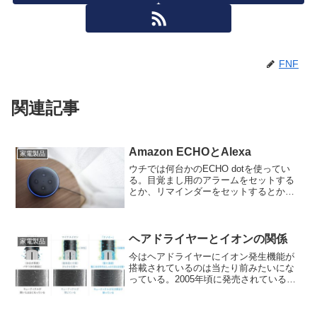
FNF
関連記事
Amazon ECHOとAlexa
家電製品
ウチでは何台かのECHO dotを使ってい
る。目覚まし用のアラームをセットする
とか、リマインダーをセットするとか、
ちょっとしたタイマーをセットするのに
使っている。天気予報を聞いたりニュー
スを聞いたり計算をさせたりする事も出
来るが、一番使用頻...
ヘアドライヤーとイオンの関係
家電製品
今はヘアドライヤーにイオン発生機能が
搭載されているのは当たり前みたいにな
っている。2005年頃に発売されている各
社のヘアドライヤーは、マイナスイオ
ン、マイナスイオンと謳われており、お
そらくこの頃から流行し始めたのではな