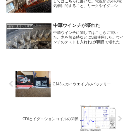
してはこちらに書いた。電源部以外の電
気柵に関すること、リークやイグニショ
ンコイルに関することも同ページを参照
されたい。その時にも触れたが、PICを使
ったものを製作したのでまとめておく。
入手しにくいDC-D...
中華ウインチが壊れた
住宅・土地・エリア
中華ウインチに関してはこちらに書い
た。木を切る時などに5回使用した。ウイ
ンチのテストも入れれば6回目で壊れた事
になる。能書きほどのパワーは無いの
で、滑車を使って減速(増力)して使う事が
多かった。定格は約900kgだが、簡易計測
で400kgは...
CJ43スカイウエイブのバッテリー
CDIとイグニションコイルの関係