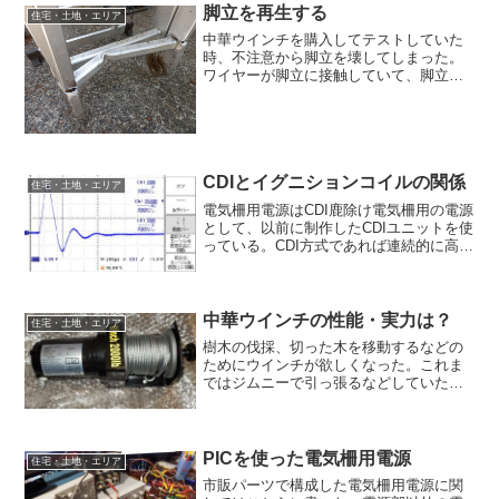
こともあって、切りたいと...
脚立を再生する
住宅・土地・エリア
中華ウインチを購入してテストしていた
時、不注意から脚立を壊してしまった。
ワイヤーが脚立に接触していて、脚立に
過度な力を加えてしまったのだ。この脚
立はここに引っ越してきて間もなく購入
したもので、バルコニーの修理をはじめ
あらゆるシーンで役に立っ...
CDIとイグニションコイルの関係
住宅・土地・エリア
電気柵用電源はCDI鹿除け電気柵用の電源
として、以前に制作したCDIユニットを使
っている。CDI方式であれば連続的に高電
圧が加わらないので、危険性が少ない。
市販の電気柵用電源の多くもキャパシタ
ディスチャージ方式である。CDIはコンデ
ンサに蓄...
中華ウインチの性能・実力は？
住宅・土地・エリア
樹木の伐採、切った木を移動するなどの
ためにウインチが欲しくなった。これま
ではジムニーで引っ張るなどしていたの
だが、自由な場所で自由な方向に引っ張
るのが大変だ。そこで中華ウインチを買
ってみることにした。と言っても所詮中
華である。仕様に偽りがあ...
PICを使った電気柵用電源
住宅・土地・エリア
市販パーツで構成した電気柵用電源に関