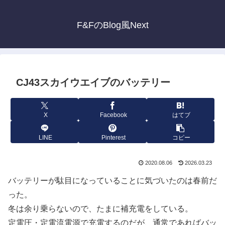
F&FのBlog風Next
CJ43スカイウエイブのバッテリー
X
Facebook
はてブ
LINE
Pinterest
コピー
2020.08.06
2026.03.23
バッテリーが駄目になっていることに気づいたのは春前だ
った。
冬は余り乗らないので、たまに補充電をしている。
定電圧・定電流電源で充電するのだが、通常であればバッ