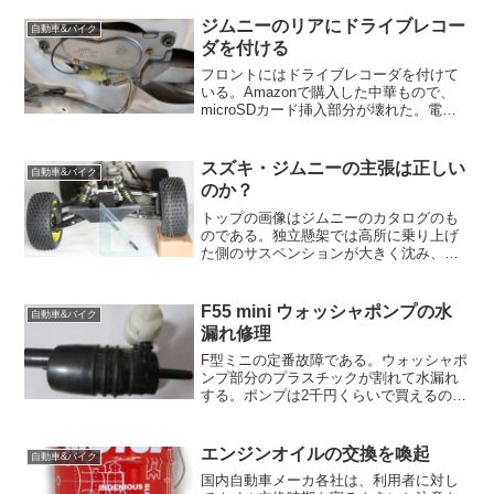
剤のテストでもそこそこ耐久性があった
ので、好んで使っている。サ...
ジムニーのリアにドライブレコー
自動車&バイク
ダを付ける
フロントにはドライブレコーダを付けて
いる。Amazonで購入した中華もので、
microSDカード挿入部分が壊れた。電気
的には異常はないが、microSDソケット
のロック部分が壊れたのである。これは
microSDソケット自体のバネを取り去
スズキ・ジムニーの主張は正しい
自動車&バイク
り、...
のか？
トップの画像はジムニーのカタログのも
のである。独立懸架では高所に乗り上げ
た側のサスペンションが大きく沈み、リ
バウンド側は通常を保っている風に描か
れている。リジッドの場合はフレームに
相当する部分が描かれていない。下は独
F55 mini ウォッシャポンプの水
自動車&バイク
立懸架のラジコンシャーシ...
漏れ修理
F型ミニの定番故障である。ウォッシャポ
ンプ部分のプラスチックが割れて水漏れ
する。ポンプは2千円くらいで買えるのだ
が、直るかどうかやってみることにし
た。黒い部分がポンプ本体で、白いもの
はフィルタか何かだろうか？この白い部
エンジンオイルの交換を喚起
自動車&バイク
分とポンプ本体が接続さ...
国内自動車メーカ各社は、利用者に対し