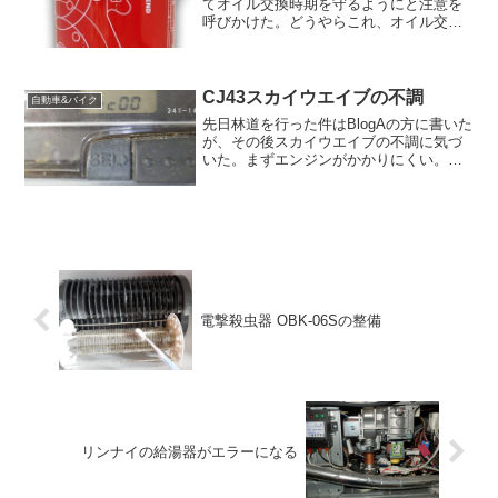
てオイル交換時期を守るようにと注意を
呼びかけた。どうやらこれ、オイル交換
の不備によるエンジンの焼き付きなどが
増えている事に対するものだと思われ
る。最近の車はエンジンオイルの交換時
期が延長され、利用者もエン...
CJ43スカイウエイブの不調
自動車&バイク
先日林道を行った件はBlogAの方に書いた
が、その後スカイウエイブの不調に気づ
いた。まずエンジンがかかりにくい。か
からないわけではないが、セルを長く回
さなければいけない。エンジンがかかれ
ばアイドリングはそこそこ安定してい
る。ゆっくりとアクセ...
電撃殺虫器 OBK-06Sの整備
リンナイの給湯器がエラーになる