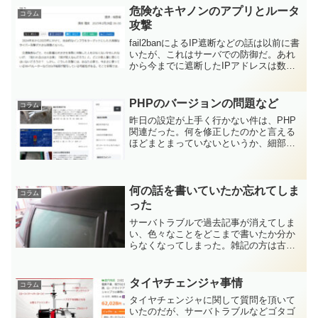
は補修後は外れていな...
危険なキヤノンのアプリとルータ
コラム
攻撃
fail2banによるIP遮断などの話は以前に書
いたが、これはサーバでの防御だ。あれ
から今までに遮断したIPアドレスは数万
になったが、攻撃は相変わらずである。
どれだけIPを遮断しても、新たなIPアド
レスから攻撃を仕掛けてくる。そしてそ
PHPのバージョンの問題など
コラム
んな攻...
昨日の設定が上手く行かない件は、PHP
関連だった。何を修正したのかと言える
ほどまとまっていないというか、細部を
色々変更したり、モジュール系を変更し
たりした。ただ完璧かと言えばそうでは
なくて、php-fpmのリスタートなどコント
ロールが上手く...
何の話を書いていたか忘れてしま
コラム
った
サーバトラブルで過去記事が消えてしま
い、色々なことをどこまで書いたか分か
らなくなってしまった。雑記の方は古い
記事が表示されると思うのだが、その辺
りご勘弁頂きたい。カーポートの周りに
囲いを付ける件は、△の部分を塞ぐ金具
タイヤチェンジャ事情
コラム
を買ったけれど隙間が大き...
タイヤチェンジャに関して質問を頂いて
いたのだが、サーバトラブルなどゴタゴ