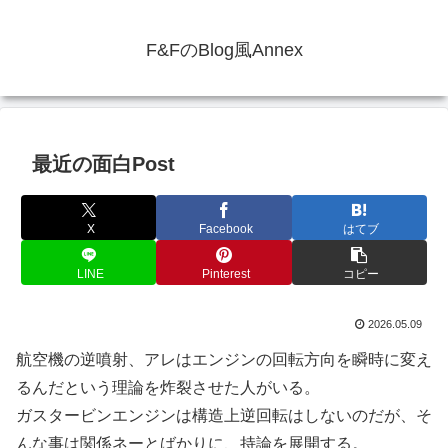
F&FのBlog風Annex
最近の面白Post
X
Facebook
はてブ
LINE
Pinterest
コピー
2026.05.09
航空機の逆噴射、アレはエンジンの回転方向を瞬時に変え
るんだという理論を炸裂させた人がいる。
ガスタービンエンジンは構造上逆回転はしないのだが、そ
んな事は関係ネーとばかりに、持論を展開する。