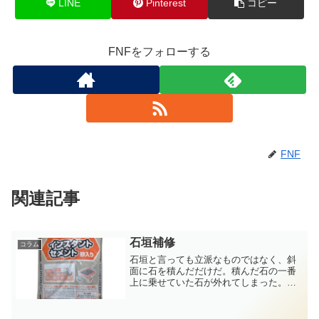
LINE
Pinterest
コピー
FNFをフォローする
FNF
関連記事
石垣補修
コラム
石垣と言っても立派なものではなく、斜
面に石を積んだだけだ。積んだ石の一番
上に乗せていた石が外れてしまった。後
から乗せた石なので周辺との(セメントで
の)接着が弱かったのだろう。何年か前に
も同じように外れた石があって、その石