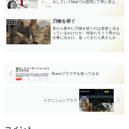
タしていてMailでの質問に丁寧に答えら
れなかった。その補足も兼ねてと言うこ
とで、少し説明をする。タイヤチェンジ
ャなど買うのは相当特殊な人ではないか
と思っていた、いや、...
刃物を研ぐ
コラム
昔から夜中に刃物を研ぐのは老婆と決ま
っているわけだが、何故だろう？男が山
仕事に出かけ、返ってきたら奥さんが仕
事道具を調えるとか？なんて事を考えな
がら刃物を研いだ。包丁はたまに研ぐの
だが、今回研いだのは植木を切る鋏であ
る。剪定ハサミは最近買い...
Braveブラウザを使ってみる
イグニションプラグ