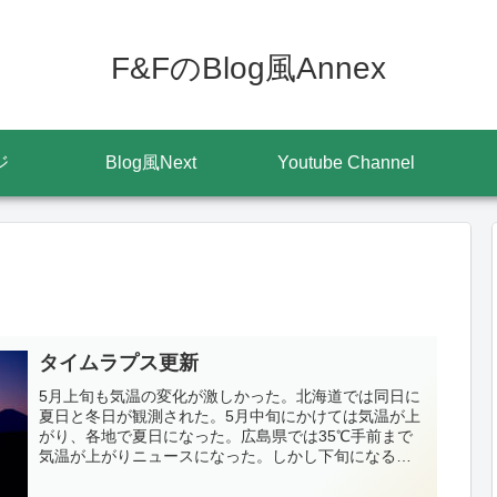
F&FのBlog風Annex
ジ
Blog風Next
Youtube Channel
タイムラプス更新
5月上旬も気温の変化が激しかった。北海道では同日に
夏日と冬日が観測された。5月中旬にかけては気温が上
がり、各地で夏日になった。広島県では35℃手前まで
気温が上がりニュースになった。しかし下旬になると
気温は一気に急降下し、3月並みの気温だと報...