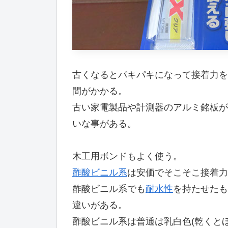
古くなるとパキパキになって接着力を
間がかかる。
古い家電製品や計測器のアルミ銘板が
いな事がある。
木工用ボンドもよく使う。
酢酸ビニル系
は安価でそこそこ接着力
酢酸ビニル系でも
耐水性
を持たせたも
違いがある。
酢酸ビニル系は普通は乳白色(乾くと