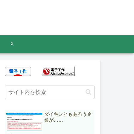
X
ダイキンともあろう企
業が……