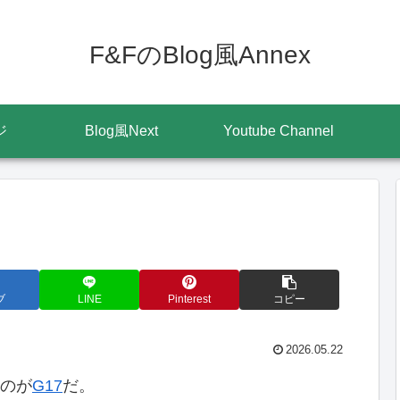
F&FのBlog風Annex
ジ
Blog風Next
Youtube Channel
ブ
LINE
Pinterest
コピー
2026.05.22
のが
G17
だ。