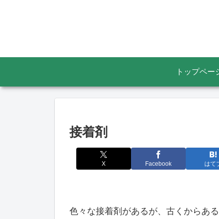
トップペー
接着剤
X
Facebook
はて
色々な接着剤があるが、古くからある