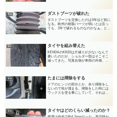
た。タイヤの残り溝は6.68mmで、
1,000km換算で約1.8mm減った事にな
る。これはL...
ダストブーツが破れた
乗物
ダストブーツを交換したのは3年ほど前に
なる。欧州の樹脂パーツが弱いとは言っ
ても、3年で破れるものなのかなぁ。とり
あえず接着して穴を塞いでおいたが、ち
ゃんと交換しないといけない。前回は海
外から買ったのだが、品番で検索すると
国内で入手が出来る。...
タイヤを組み替えた
乗物
KENDAのKR20は片減りが少ないなんて
書いたのだが、ショルダー部はそこそこ
減ってきた。写真右側が車両の外側、左
側が内側である。全体の写真だと分かり
にくいが、溝の具合は明らかに異なる。
車両の外側になる方は未だ溝がある。し
かし内側の溝は浅く...
たまには掃除をする
乗物
ドアのヒンジの部分とか、余り掃除をし
ないので埃が溜まる。掃除をした時には
ワックスを塗る事にしていて、それは多
少でも汚れが付きにくくなれば良いかな
と思って。そうは言っても掃除をしなけ
れば汚れるので、たまには掃除をする。
ワックスは拭き取りの要ら...
タイヤはどのくらい減ったのか？
乗物
残溝は中央で約4.2mmだった。新品時か