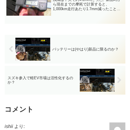
ら現在までの摩耗で計算すると、
1,000km走行あたり1.7mm減ったことに
なる。走り方にも影響を受けて、近所を
走るだけだと山道比率が高くなり、横浜
や山梨など遠方に出かければ山道比率が
減少して走行距離...
バッテリーは(やはり)新品に限るのか？
スズキ参入で軽EV市場は活性化するの
か？
コメント
ishii
より: