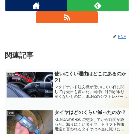
FNF
関連記事
使いにくい理由はどこにあるのか
乗物
(2)
マクドナルド注文機が使いにくい件に関
しては先日も書いた。同様に評判が余り
良くないものに、BENZのシフトレバーが
ある。これはコラムシフトなので昭和の
時代に回帰したと言えばそうなのだが、
日本においては少し事情が異なる。コラ
タイヤはどのくらい減ったのか？
乗物
ムシフトとはステアリ...
KENDAのKR20に交換してから時間が経
った。減りにくいタイヤ、ドリフト族御
用達と言われるタイヤは本当に減りにく
いのか？と言う事で残り溝を測ってみ